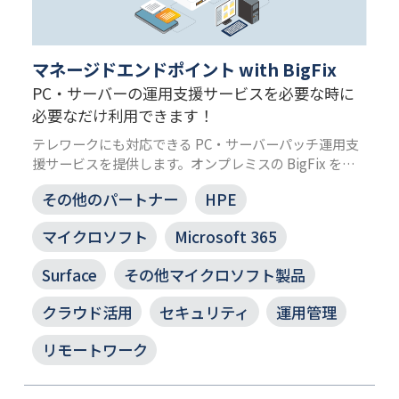
マネージドエンドポイント with BigFix
PC・サーバーの運用支援サービスを必要な時に
必要なだけ利用できます！
テレワークにも対応できる PC・サーバーパッチ運用支
援サービスを提供します。オンプレミスの BigFix を
JBS 独自の手法で SaaS 化しているため、お客さまによ
その他のパートナー
HPE
る運用作業がいりません。
Managed Endpoint は マネージドエンドポイント with
マイクロソフト
Microsoft 365
BigFix と名称変更しました。（2025年9月26日）
Surface
その他マイクロソフト製品
クラウド活用
セキュリティ
運用管理
リモートワーク