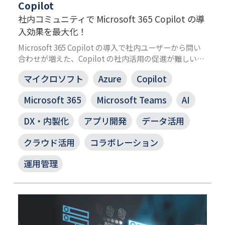
Copilot
社内コミュニティで Microsoft 365 Copilot の導
入効果を最大化！
Microsoft 365 Copilot の導入で社内ユーザーから問い
合わせが増えた、Copilot の社内活用の促進が難しい、
といった課題をお持ちのお客さまを JBS の専門チーム
マイクロソフト
Azure
Copilot
がユーザーの利活用を支援します。ユーザーに自発的な
課題解決を促すことで、組織全体の生産性向上へとつな
Microsoft 365
Microsoft Teams
AI
げます。
DX・内製化
アプリ開発
データ活用
クラウド活用
コラボレーション
運用管理