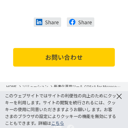
Share
Share
お問い合わせ
HOME
ソリューション
最適化運用ツール COScA for Microsoft
Azure
×
このウェブサイトではサイトの利便性の向上のためにクッ
JBS Tech Blog
サイトマップ
アクセスマップ
キーを利用します。サイトの閲覧を続行されるには、クッ
キーの使用に同意いただきますようお願いし ます。お客
ご利用条件
個人情報保護方針
さまのブラウザの設定によりクッキーの機能を無効にする
こともできます。詳細は
こちら