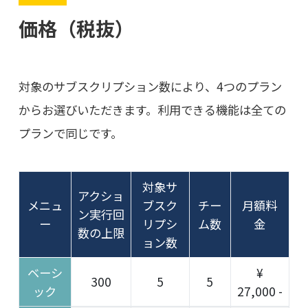
価格（税抜）
対象のサブスクリプション数により、4つのプラン
からお選びいただきます。利用できる機能は全ての
プランで同じです。
対象サ
アクショ
メニュ
ブスク
チー
月額料
ン実行回
ー
リプシ
ム数
金
数の上限
ョン数
ベーシ
¥
300
5
5
ック
27,000 -