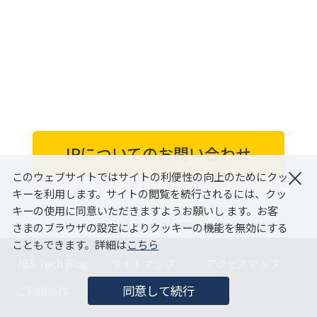
IRについてのお問い合わせ
×
このウェブサイトではサイトの利便性の向上のためにクッ
キーを利用します。サイトの閲覧を続行されるには、クッ
キーの使用に同意いただきますようお願いし ます。お客
さまのブラウザの設定によりクッキーの機能を無効にする
HOME
企業・IR情報
株主・投資家情報
IR ライブラリー
こともできます。詳細は
こちら
JBS Tech Blog
サイトマップ
アクセスマップ
同意して続行
ご利用条件
個人情報保護方針