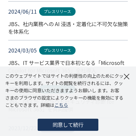
2024/06/11
プレスリリース
JBS、社内業務への AI 浸透・定着化に不可欠な施策
を体系化
2024/03/05
プレスリリース
JBS、IT サービス業界で日本初となる「Microsoft
Copilot for Microsoft 365」全社導入
×
このウェブサイトではサイトの利便性の向上のためにクッ
キーを利用します。サイトの閲覧を続行されるには、クッ
2024/02/29
プレスリリース
キーの使用に同意いただきますようお願いし ます。お客
さまのブラウザの設定によりクッキーの機能を無効にする
JBS、GSX が「クラウドセキュリティ診断 for
こともできます。詳細は
こちら
Microsoft 365」を共同提供
同意して続行
2023/12/22
お知らせ