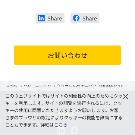
Share
Share
お問い合わせ
HOME
ソリューション
クラウド PBX サービス INNOVERA⁺ 2.0
×
このウェブサイトではサイトの利便性の向上のためにクッ
JBS Tech Blog
サイトマップ
アクセスマップ
キーを利用します。サイトの閲覧を続行されるには、クッ
キーの使用に同意いただきますようお願いし ます。お客
ご利用条件
個人情報保護方針
さまのブラウザの設定によりクッキーの機能を無効にする
こともできます。詳細は
こちら