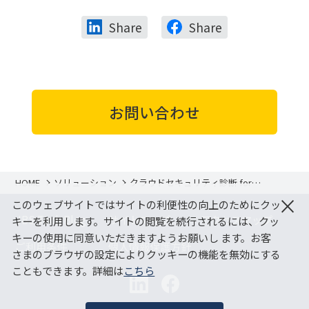
Share
Share
お問い合わせ
HOME
ソリューション
クラウドセキュリティ診断 for
Microsoft 365
×
このウェブサイトではサイトの利便性の向上のためにクッ
JBS Tech Blog
サイトマップ
アクセスマップ
キーを利用します。サイトの閲覧を続行されるには、クッ
キーの使用に同意いただきますようお願いし ます。お客
ご利用条件
個人情報保護方針
さまのブラウザの設定によりクッキーの機能を無効にする
こともできます。詳細は
こちら