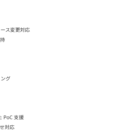
ソース変更対応
維持
ニング
 PoC 支援
わせ対応