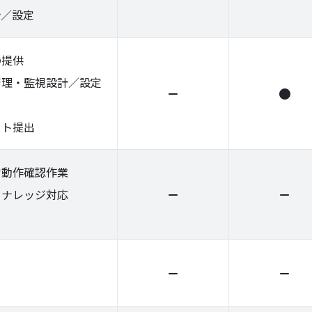
計／設定
の提供
管理・監視設計／設定
ート提出
常動作確認作業
るナレッジ対応
チ