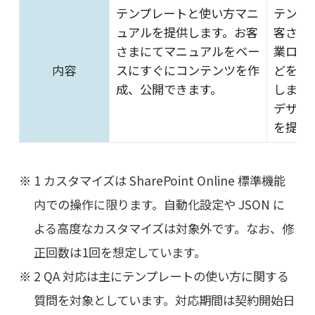
テンプレートと使い方マニ
テンプ
ュアルを提供します。お客
客さま
さまにてマニュアルをベー
業ロゴ
内容
スにすぐにコンテンツを作
どをカ
成、公開できます。
します
デザイ
を提供
1 カスタマイズは SharePoint Online 標準機能
内での操作に限ります。自動化設定や JSON に
よる高度なカスタマイズは対象外です。なお、修
正回数は1回を想定しています。
2 QA 対応は主にテンプレートの使い方に関する
質問を対象としています。対応期間は契約開始日