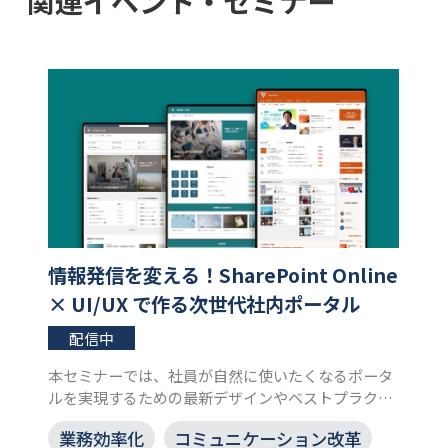
関連イベント・セミナー
情報発信を変える！SharePoint Online
× UI/UX で作る次世代社内ポータル
配信中
本セミナーでは、社員が自然に使いたくなるポータ
ルを実現するための最新デザインやベストプラクテ
ィスを学ぶことができます。企業競争力を高めるた
業務効率化
コミュニケーション改革
めのポータル改革を始める絶好の機会として、ぜひ