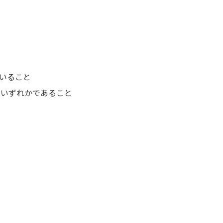
していること
5 / F3 のいずれかであること