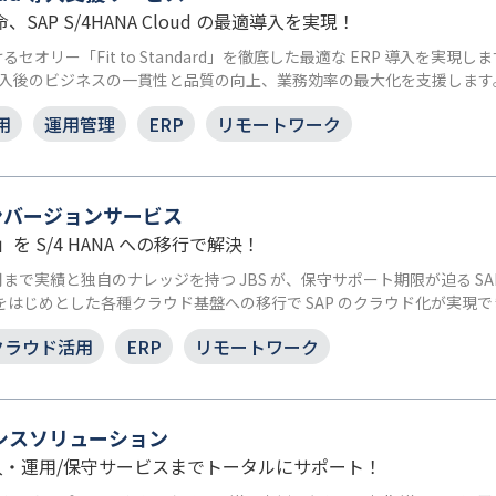
、SAP S/4HANA Cloud の最適導入を実現！
るセオリー「Fit to Standard」を徹底した最適な ERP 導入を実現
ム導入後のビジネスの一貫性と品質の向上、業務効率の最大化を支援します
用
運用管理
ERP
リモートワーク
 コンバージョンサービス
題」を S/4 HANA への移行で解決！
運用まで実績と独自のナレッジを持つ JBS が、保守サポート期限が迫る SAP
Azure をはじめとした各種クラウド基盤への移行で SAP のクラウド化が実現
クラウド活用
ERP
リモートワーク
ーシスソリューション
・運用/保守サービスまでトータルにサポート！