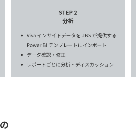
STEP 2
分析
Viva インサイトデータを JBS が提供する
Power BI テンプレートにインポート
データ確認・修正
レポートごとに分析・ディスカッション
の