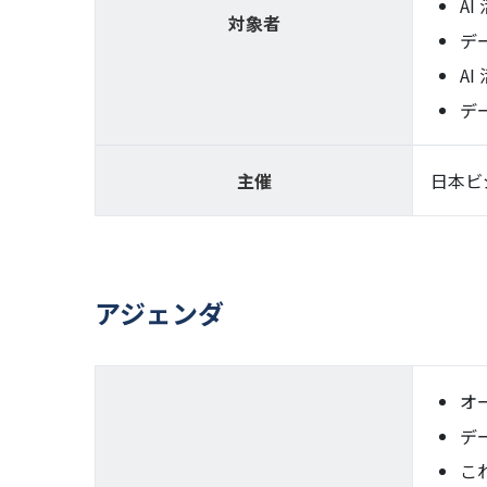
A
対象者
デ
A
デ
主催
日本ビ
アジェンダ
オ
デ
こ