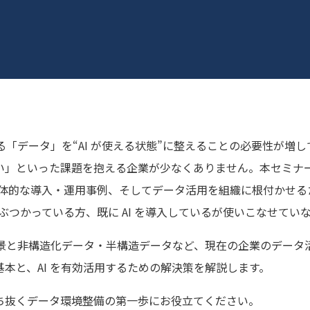
る「データ」を“AI が使える状態”に整えることの必要性が
」といった課題を抱える企業が少なくありません。本セミナー
念から、具体的な導入・運用事例、そしてデータ活用を組織に根付か
壁にぶつかっている方、既に AI を導入しているが使いこなせて
目される背景と非構造化データ・半構造データなど、現在の企業のデー
本と、AI を有効活用するための解決策を解説します。
勝ち抜くデータ環境整備の第一歩にお役立てください。