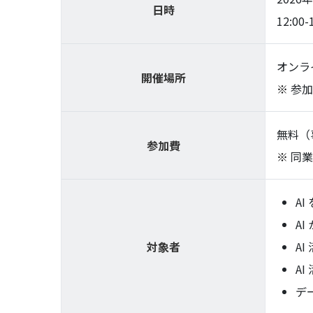
日時
12:00-
オンラ
開催場所
参加
無料（
参加費
同業
A
A
対象者
A
A
デ