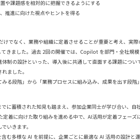
位置や課題感を相対的に把握できるようにする
み、推進に向けた視点やヒントを得る
入するだけでなく、業務や組織に定着させることが重要と考え、実
開催してきました。過去 2回の開催では、Copilot を部門・
進体制の設計といった、導入後に共通して直面する課題につい
されました。
ってみる段階」から「業務プロセスに組み込み、成果を出す段階
、これまでに蓄積された知見も踏まえ、参加企業同士が学び合い、自
た定着に向けた取り組みを進める中で、AI活用が定着フェーズ
んでいきます。
t を含む多様な AI を前提に、企業ごとに最適な AI 活用の設計