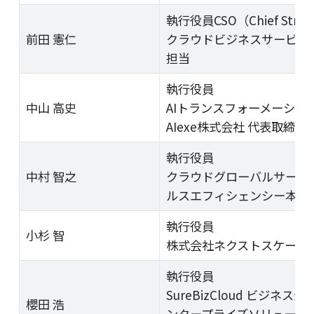
執行役員CSO（Chief Strateg
前田 憲仁
クラウドビジネスサービス
担当
執行役員
中山 高史
AIトランスフォーメーショ
AIexe株式会社 代表取締役
執行役員
中村 智之
クラウドグローバルサービ
ルスエフィシェンシー本部 
執行役員
小杉 智
株式会社ネクストスケープ 
執行役員
SureBizCloud ビジネ
櫻田 浩
ンタープライズソリューショ