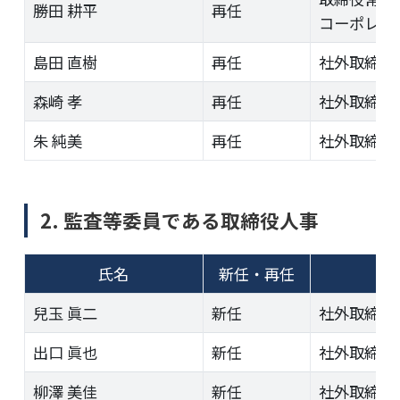
勝田 耕平
再任
コーポレート
島田 直樹
再任
社外取締役
森崎 孝
再任
社外取締役
朱 純美
再任
社外取締役
2. 監査等委員である取締役人事
氏名
新任・再任
兒玉 眞二
新任
社外取締役
出口 眞也
新任
社外取締役
柳澤 美佳
新任
社外取締役