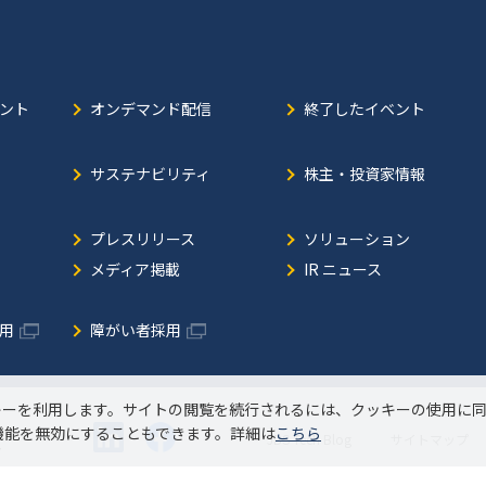
ント
オンデマンド配信
終了したイベント
サステナビリティ
株主・投資家情報
プレスリリース
ソリューション
メディア掲載
IR ニュース
用
障がい者採用
キーを利用します。サイトの閲覧を続行されるには、クッキーの使用に
機能を無効にすることもできます。詳細は
こちら
JBS Tech Blog
サイトマップ