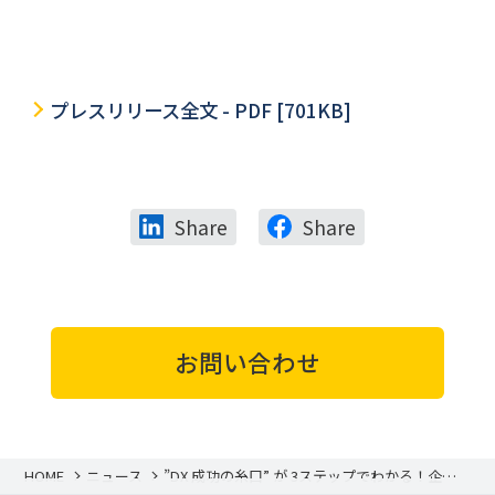
プレスリリース全文 - PDF [701KB]
Share
Share
お問い合わせ
HOME
ニュース
”DX 成功の糸口” が 3ステップでわかる！企業
の課題を IT で解決してきた JBS が書籍を出版