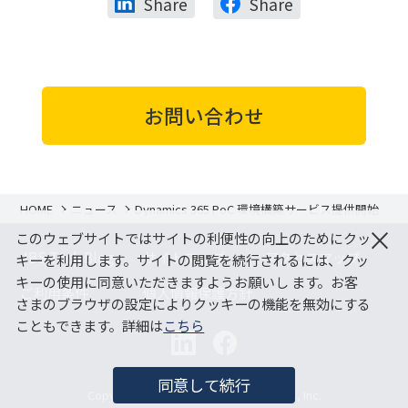
Share
Share
お問い合わせ
HOME
ニュース
Dynamics 365 PoC 環境構築サービス提供開始
×
このウェブサイトではサイトの利便性の向上のためにクッ
JBS Tech Blog
サイトマップ
アクセスマップ
キーを利用します。サイトの閲覧を続行されるには、クッ
キーの使用に同意いただきますようお願いし ます。お客
ご利用条件
個人情報保護方針
さまのブラウザの設定によりクッキーの機能を無効にする
こともできます。詳細は
こちら
同意して続行
Copyright (C) Japan Business Systems, Inc.