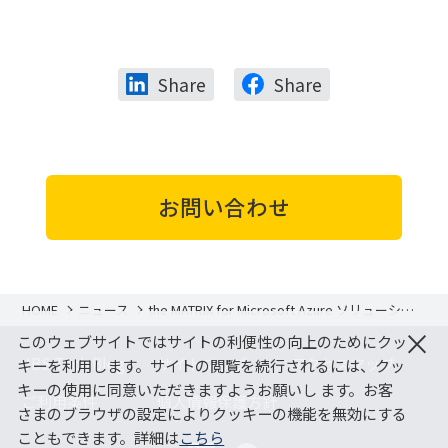
Share
Share
お問い合わせ
HOME
ニュース
the MATRIX for Microsoft Azure ソリューショ
ン提供開始
×
このウェブサイトではサイトの利便性の向上のためにクッ
JBS Tech Blog
サイトマップ
アクセスマップ
キーを利用します。サイトの閲覧を続行されるには、クッ
キーの使用に同意いただきますようお願いし ます。お客
ご利用条件
個人情報保護方針
さまのブラウザの設定によりクッキーの機能を無効にする
こともできます。詳細は
こちら