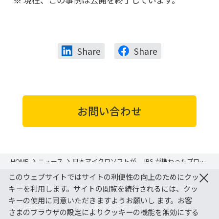
Share
Share
お問い合わせ
HOME
ニュース
日本マイクロソフトが、JBS が携わったプロン
トコーポレーション様向け Dynamics 365 導入
×
このウェブサイトではサイトの利便性の向上のためにクッ
事例を公開
JBS Tech Blog
サイトマップ
アクセスマップ
キーを利用します。サイトの閲覧を続行されるには、クッ
キーの使用に同意いただきますようお願いし ます。お客
ご利用条件
個人情報保護方針
さまのブラウザの設定によりクッキーの機能を無効にする