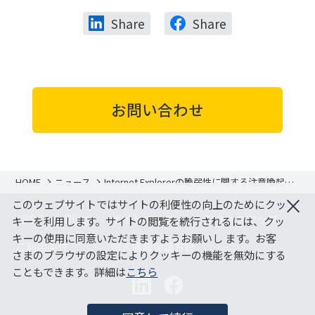
Share
Share
お問い合わせ
HOME
ニュース
Internet Explorerの脆弱性に関する注意喚起に
ついて
×
このウェブサイトではサイトの利便性の向上のためにクッ
JBS Tech Blog
サイトマップ
アクセスマップ
キーを利用します。サイトの閲覧を続行されるには、クッ
キーの使用に同意いただきますようお願いし ます。お客
ご利用条件
個人情報保護方針
さまのブラウザの設定によりクッキーの機能を無効にする
こともできます。詳細は
こちら