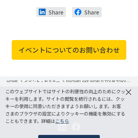
Share
Share
イベントについてのお問い合わせ
HOME
イベント・セミナー
SNOWFLAKE WORLD TOUR TOKYO
2025 に出展
×
このウェブサイトではサイトの利便性の向上のためにクッ
JBS Tech Blog
サイトマップ
アクセスマップ
キーを利用します。サイトの閲覧を続行されるには、クッ
キーの使用に同意いただきますようお願いし ます。お客
ご利用条件
個人情報保護方針
さまのブラウザの設定によりクッキーの機能を無効にする
こともできます。詳細は
こちら