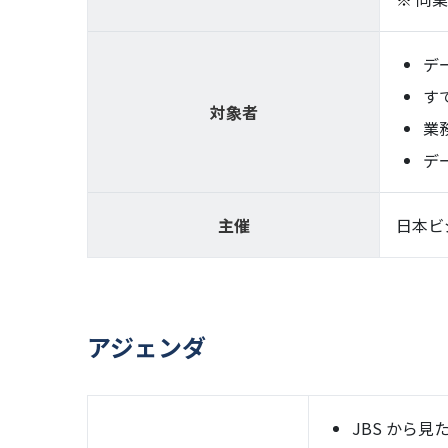
デ
す
対象者
業
デ
主催
日本ビ
アジェンダ
JBS から