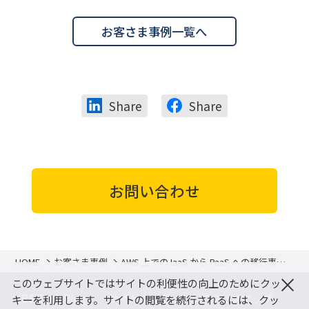
お客さま事例一覧へ
Share
Share
お問い合わせ
HOME
お客さま事例
AWS 上での IaaS から PaaS への移行事例
某専門サービス業
×
このウェブサイトではサイトの利便性の向上のためにクッ
JBS Tech Blog
サイトマップ
アクセスマップ
キーを利用します。サイトの閲覧を続行されるには、クッ